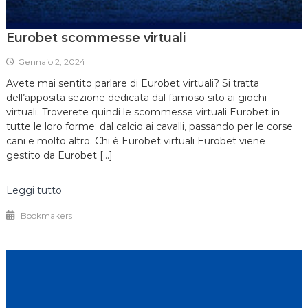
Eurobet scommesse virtuali
Gennaio 2, 2024
Avete mai sentito parlare di Eurobet virtuali? Si tratta
dell’apposita sezione dedicata dal famoso sito ai giochi
virtuali. Troverete quindi le scommesse virtuali Eurobet in
tutte le loro forme: dal calcio ai cavalli, passando per le corse
cani e molto altro. Chi è Eurobet virtuali Eurobet viene
gestito da Eurobet […]
Leggi tutto
Bookmakers