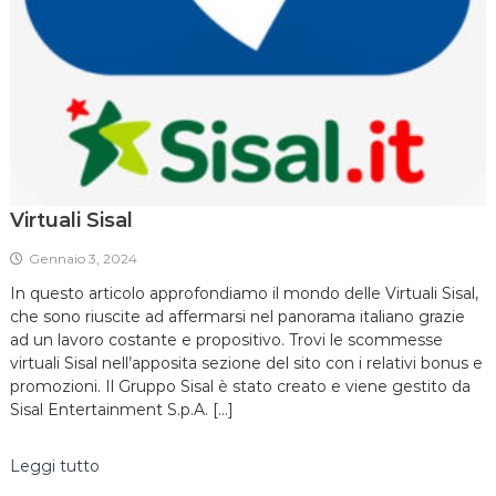
Virtuali Sisal
Gennaio 3, 2024
In questo articolo approfondiamo il mondo delle Virtuali Sisal,
che sono riuscite ad affermarsi nel panorama italiano grazie
ad un lavoro costante e propositivo. Trovi le scommesse
virtuali Sisal nell’apposita sezione del sito con i relativi bonus e
promozioni. Il Gruppo Sisal è stato creato e viene gestito da
Sisal Entertainment S.p.A. […]
Leggi tutto