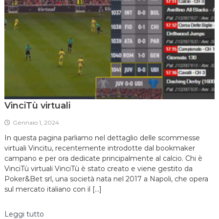
VinciTù virtuali
Gennaio 1, 2024
In questa pagina parliamo nel dettaglio delle scommesse
virtuali Vincitu, recentemente introdotte dal bookmaker
campano e per ora dedicate principalmente al calcio. Chi è
VinciTù virtuali VinciTù è stato creato e viene gestito da
Poker&Bet srl, una società nata nel 2017 a Napoli, che opera
sul mercato italiano con il […]
Leggi tutto