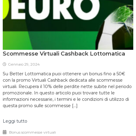
Scommesse Virtuali Cashback Lottomatica
Gennaio 29, 2024
Su Better Lottomatica puoi ottenere un bonus fino a 50€
con la promo Virtuali Cashback dedicata alle scommesse
virtuali. Recupera il 10% delle perdite nette subite nel periodo
promozionale. In questo articolo puoi trovare tutte le
informazioni necessarie, i termini e le condizioni di utilizzo di
questa promo sulle scommesse […]
Leggi tutto
Bonus scommesse virtuali