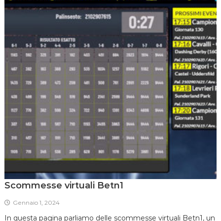
Scommesse virtuali Betn1
Gennaio 1, 2024
In questa pagina parliamo delle scommesse virtuali Betn1, un