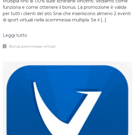
Multipla fino al 110% sulle schedine vincenti. Vediamo come
funziona e come ottenere il bonus. La promozione è valida
per tutti i clienti del sito Snai che inseriscono almeno 2 eventi
di sport virtuali nella scommessa multipla. Se il […]
Leggi tutto
Bonus scommesse virtuali