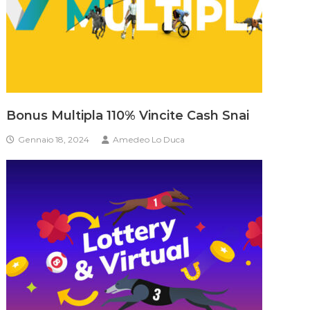
Bonus Multipla 110% Vincite Cash Snai
Gennaio 18, 2024
Amedeo Lo Duca