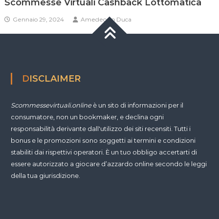
Scommesse Virtuali Cashback Lottomatica
Gennaio 29, 2024
Amedeo Lo Duca
DISCLAIMER
Scommessevirtuali.online
è un sito di informazioni per il
consumatore, non un bookmaker, e declina ogni
responsabilità derivante dall'utilizzo dei siti recensiti. Tutti i
bonus e le promozioni sono soggetti ai termini e condizioni
stabiliti dai rispettivi operatori. È un tuo obbligo accertarti di
essere autorizzato a giocare d’azzardo online secondo le leggi
della tua giurisdizione.