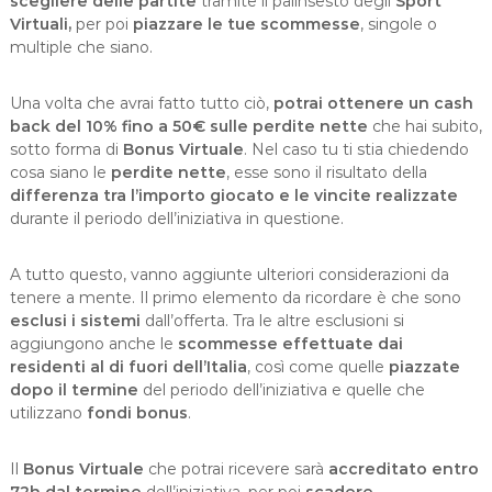
scegliere delle partite
tramite il palinsesto degli
Sport
Virtuali,
per poi
piazzare le tue scommesse
, singole o
multiple che siano.
Una volta che avrai fatto tutto ciò,
potrai ottenere un cash
back del 10% fino a 50€ sulle perdite nette
che hai subito,
sotto forma di
Bonus Virtuale
. Nel caso tu ti stia chiedendo
cosa siano le
perdite nette
, esse sono il risultato della
differenza tra l’importo giocato e le vincite realizzate
durante il periodo dell’iniziativa in questione.
A tutto questo, vanno aggiunte ulteriori considerazioni da
tenere a mente. Il primo elemento da ricordare è che sono
esclusi
i sistemi
dall’offerta. Tra le altre esclusioni si
aggiungono anche le
scommesse effettuate dai
residenti al di fuori dell’Italia
, così come quelle
piazzate
dopo il termine
del periodo dell’iniziativa e quelle che
utilizzano
fondi bonus
.
Il
Bonus Virtuale
che potrai ricevere sarà
accreditato entro