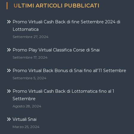
ULTIMI ARTICOLI PUBBLICATI
Promo Virtuali Cash Back di fine Settembre 2024 di
Lottomatica
Settembre 27, 2024
Promo Play Virtual Classifica Corse di Snai
Settembre 17, 2024
Promo Virtual Back Bonus di Snai fino all’11 Settembre
Settembre 5, 2024
Promo Virtuali Cash Back di Lottomatica fino al 1
Settembre
Agosto 28, 2024
Virtuali Snai
Marzo 25, 2024