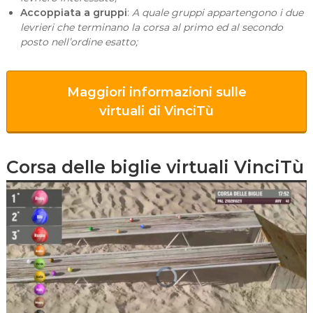
Accoppiata a gruppi
:
A quale gruppi appartengono i due
levrieri che terminano la corsa al primo ed al secondo
posto nell’ordine esatto;
Maggiori informazioni sulle
virtuali di VinciTù
Corsa delle biglie virtuali VinciTù