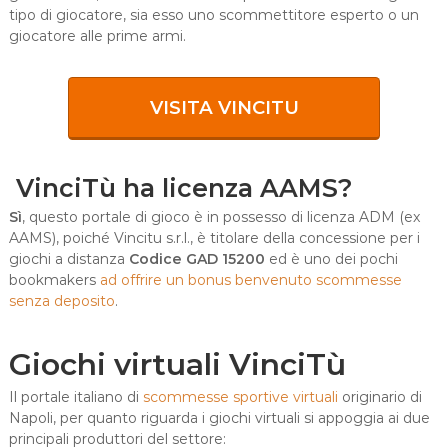
tipo di giocatore, sia esso uno scommettitore esperto o un
giocatore alle prime armi.
VISITA VINCITU
VinciTù ha licenza AAMS?
Sì
, questo portale di gioco è in possesso di licenza ADM (ex
AAMS), poiché Vincitu s.r.l., è titolare della concessione per i
giochi a distanza
Codice GAD 15200
ed è uno dei pochi
bookmakers
ad offrire un bonus benvenuto scommesse
senza deposito
.
Giochi virtuali VinciTù
Il portale italiano di
scommesse sportive virtuali
originario di
Napoli, per quanto riguarda i giochi virtuali si appoggia ai due
principali produttori del settore: