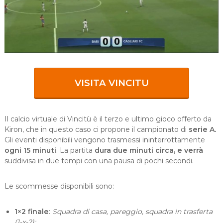
VISITA VINCITU
Il calcio virtuale di Vincitù è il terzo e ultimo gioco offerto da
Kiron, che in questo caso ci propone il campionato di
serie A.
Gli eventi disponibili vengono trasmessi ininterrottamente
ogni 15 minuti
. La partita
dura due minuti circa, e verrà
suddivisa in due tempi con una pausa di pochi secondi.
Le scommesse disponibili sono:
1×2 finale
:
Squadra di casa, pareggio, squadra in trasferta
(1-x-2);