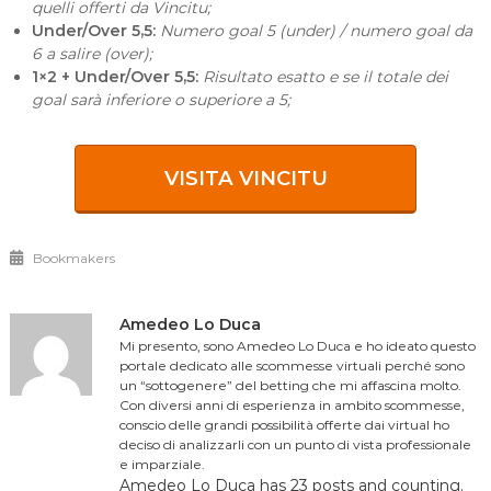
quelli offerti da Vincitu;
Under/Over 5,5:
Numero goal 5 (under) / numero goal da
6 a salire (over);
1×2 + Under/Over 5,5:
Risultato esatto e se il totale dei
goal sarà inferiore o superiore a 5;
VISITA VINCITU
Bookmakers
Amedeo Lo Duca
Mi presento, sono Amedeo Lo Duca e ho ideato questo
portale dedicato alle scommesse virtuali perché sono
un “sottogenere” del betting che mi affascina molto.
Con diversi anni di esperienza in ambito scommesse,
conscio delle grandi possibilità offerte dai virtual ho
deciso di analizzarli con un punto di vista professionale
e imparziale.
Amedeo Lo Duca has 23 posts and counting.