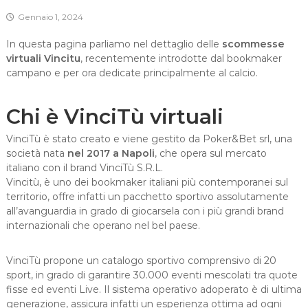
Gennaio 1, 2024
In questa pagina parliamo nel dettaglio delle
scommesse
virtuali Vincitu
, recentemente introdotte dal bookmaker
campano e per ora dedicate principalmente al calcio.
Chi è VinciTù virtuali
VinciTù è stato creato e viene gestito da Poker&Bet srl, una
società nata
nel 2017 a Napoli
, che opera sul mercato
italiano con il brand VinciTù S.R.L.
Vincitù, è uno dei bookmaker italiani più contemporanei sul
territorio, offre infatti un pacchetto sportivo assolutamente
all’avanguardia in grado di giocarsela con i più grandi brand
internazionali che operano nel bel paese.
VinciTù propone un catalogo sportivo comprensivo di 20
sport, in grado di garantire 30.000 eventi mescolati tra quote
fisse ed eventi Live. Il sistema operativo adoperato è di ultima
generazione, assicura infatti un esperienza ottima ad ogni