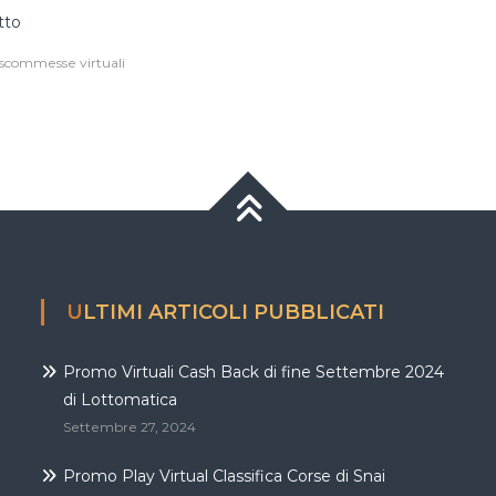
tto
scommesse virtuali
ULTIMI ARTICOLI PUBBLICATI
Promo Virtuali Cash Back di fine Settembre 2024
di Lottomatica
Settembre 27, 2024
Promo Play Virtual Classifica Corse di Snai