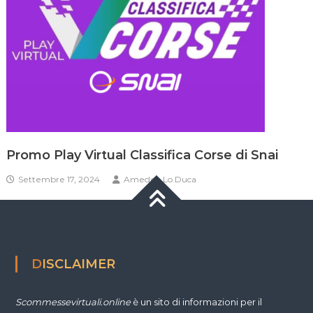
Promo Play Virtual Classifica Corse di Snai
Settembre 17, 2024
Amedeo Lo Duca
DISCLAIMER
Scommessevirtuali.online
è un sito di informazioni per il