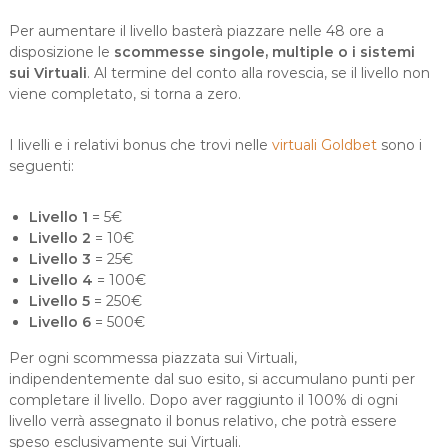
Per aumentare il livello basterà piazzare nelle 48 ore a
disposizione le
scommesse singole, multiple o i sistemi
sui Virtuali
. Al termine del conto alla rovescia, se il livello non
viene completato, si torna a zero.
I livelli e i relativi bonus che trovi nelle
virtuali Goldbet
sono i
seguenti:
Livello 1
= 5€
Livello 2
= 10€
Livello 3
= 25€
Livello 4
= 100€
Livello 5
= 250€
Livello 6
= 500€
Per ogni scommessa piazzata sui Virtuali,
indipendentemente dal suo esito, si accumulano punti per
completare il livello. Dopo aver raggiunto il 100% di ogni
livello verrà assegnato il bonus relativo, che potrà essere
speso esclusivamente sui Virtuali.