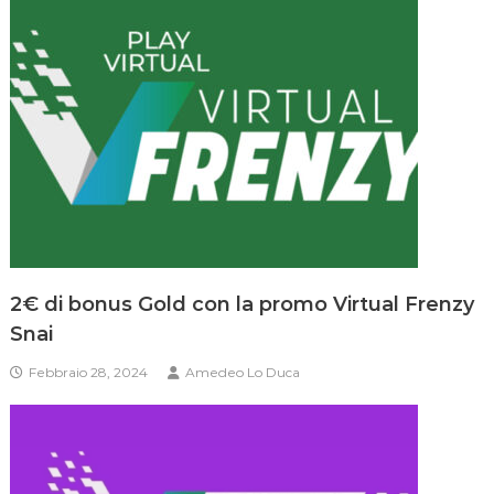
2€ di bonus Gold con la promo Virtual Frenzy
Snai
Febbraio 28, 2024
Amedeo Lo Duca