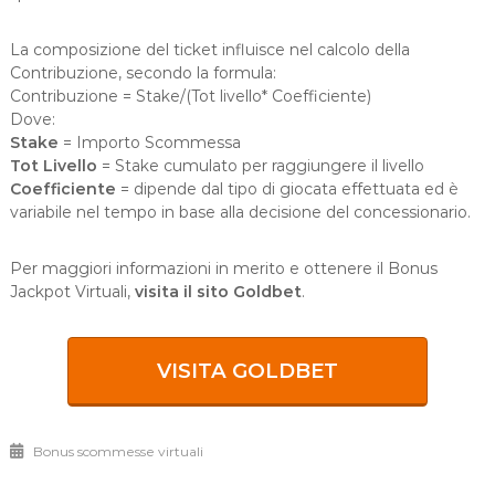
La composizione del ticket influisce nel calcolo della
Contribuzione, secondo la formula:
Contribuzione = Stake/(Tot livello* Coefficiente)
Dove:
Stake
= Importo Scommessa
Tot Livello
= Stake cumulato per raggiungere il livello
Coefficiente
= dipende dal tipo di giocata effettuata ed è
variabile nel tempo in base alla decisione del concessionario.
Per maggiori informazioni in merito e ottenere il Bonus
Jackpot Virtuali,
visita il sito Goldbet
.
VISITA GOLDBET
Bonus scommesse virtuali