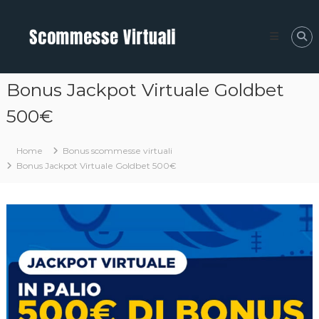
Skip
Scommesse
to
Virtuali
content
Scommesse
calcio
virtuale,
Bonus Jackpot Virtuale Goldbet
cani
e
500€
cavalli
Home
Bonus scommesse virtuali
Bonus Jackpot Virtuale Goldbet 500€