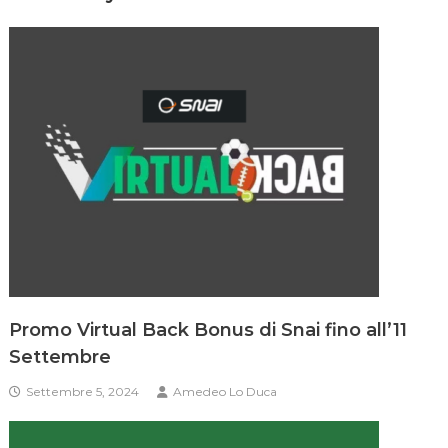
Promo Virtual Back Bonus di Snai fino all’11
Settembre
Settembre 5, 2024
Amedeo Lo Duca