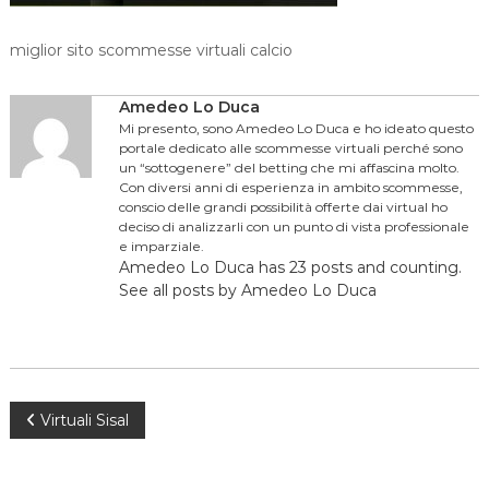
miglior sito scommesse virtuali calcio
Amedeo Lo Duca
Mi presento, sono Amedeo Lo Duca e ho ideato questo
portale dedicato alle scommesse virtuali perché sono
un “sottogenere” del betting che mi affascina molto.
Con diversi anni di esperienza in ambito scommesse,
conscio delle grandi possibilità offerte dai virtual ho
deciso di analizzarli con un punto di vista professionale
e imparziale.
Amedeo Lo Duca has 23 posts and counting.
See all posts by Amedeo Lo Duca
Navigazione
Virtuali Sisal
articoli