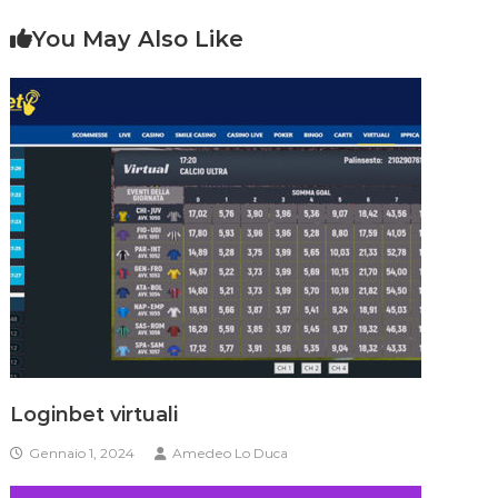
You May Also Like
Loginbet virtuali
Gennaio 1, 2024
Amedeo Lo Duca